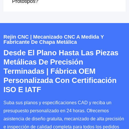
Prototipos?
Rejin CNC | Mecanizado CNC A Medida Y
Fabricante De Chapa Metálica
Desde El Plano Hasta Las Piezas
Metálicas De Precisión
Terminadas | Fábrica OEM
Personalizada Con Certificación
ISO E IATF
Suba sus planos y especificaciones CAD y reciba un
presupuesto personalizado en 24 horas. Ofrecemos
asistencia de diseño gratuita, mecanizado de alta precisión
e inspección de calidad completa para todos los pedidos