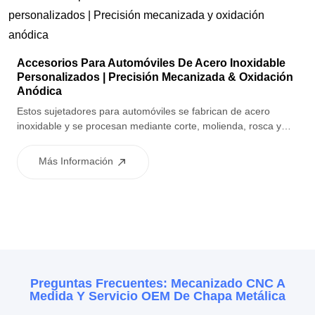
Accesorios Para Automóviles De Acero Inoxidable
Personalizados | Precisión Mecanizada & Oxidación
Anódica
Estos sujetadores para automóviles se fabrican de acero
inoxidable y se procesan mediante corte, molienda, rosca y
pulido para garantizar un roscado preciso y un rendimiento de
fijación seguro. La oxidación anódica mejora aún más la
Más Información
resistencia a la corrosión, haciendo que los sujetadores sean
adecuados para entornos automotrices exigentes.
Preguntas Frecuentes: Mecanizado CNC A
Medida Y Servicio OEM De Chapa Metálica