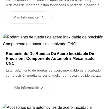
bicicletas de montaña están fabricados a partir de aleación de
aluminio de alta calidad para proporcionar resistencia ligera,
ajuste preciso y rendimiento fiable. Diseñadas para sistemas
Más Información
de ciclismo donde la durabilidad, la precisión y la reducción de
peso son críticas, las piezas son adecuadas tanto para
bicicletas de carretera como para aplicaciones de MTB. La
personalización OEM y ODM es totalmente compatible para
cumplir con diferentes requisitos de diseño y rendimiento.
Rodamiento De Ruedas De Acero Inoxidable De
Precisión | Componente Automotriz Mecanizado
CNC
Este rodamiento de ruedas de acero inoxidable está acabado
con precisión mediante corte, molienda, rosca y pulido para
lograr una rotación suave y un rendimiento fiable de carga. Es
adecuado para conjuntos de ruedas de automóviles que
Más Información
requieren durabilidad, resistencia a la corrosión y rendimiento
consistente.