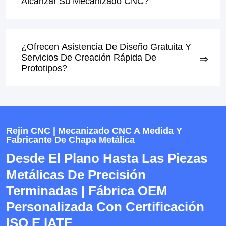
Alcanzar Su Mecanizado CNC?
¿Ofrecen Asistencia De Diseño Gratuita Y
Servicios De Creación Rápida De
Prototipos?
Rejin CNC | Mecanizado CNC A Medida Y
Fabricante De Chapa Metálica
Desde El Plano Hasta Las Piezas
Metálicas De Precisión
Terminadas | Fábrica OEM
Personalizada Con Certificación
ISO E IATF