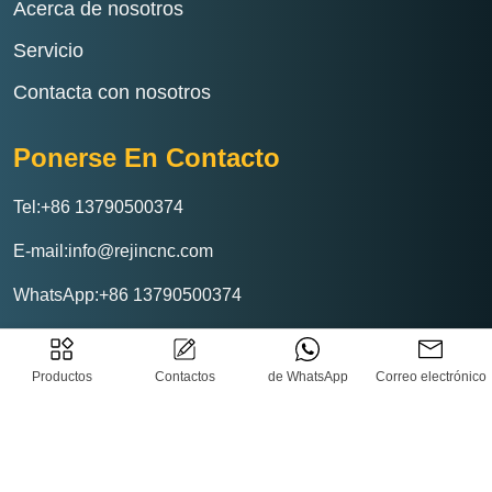
Acerca de nosotros
Servicio
Contacta con nosotros
Ponerse En Contacto
Tel:+86 13790500374
E-mail:info@rejincnc.com
WhatsApp:+86 13790500374
Productos
Contactos
de WhatsApp
Correo electrónico
Rejin CNC Tecnología Co., Ltd
Política de privacidad