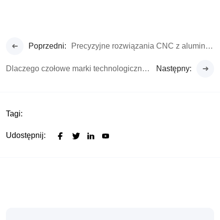
Poprzedni:
Precyzyjne rozwiązania CNC z aluminium dla pojazdów elektrycznych o wysokiej wydajności
Dlaczego czołowe marki technologiczne wybierają Rejin CNC do produkcji wysokiej jakości koncentratorów do iPadów
Następny:
Tagi:
Udostępnij: