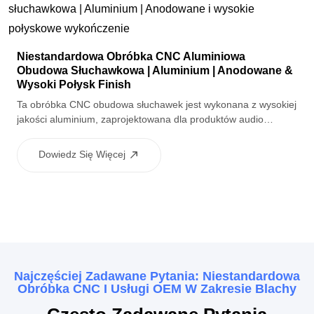
Niestandardowa Obróbka CNC Aluminiowa
Obudowa Słuchawkowa | Aluminium | Anodowane &
Wysoki Połysk Finish
Ta obróbka CNC obudowa słuchawek jest wykonana z wysokiej
jakości aluminium, zaprojektowana dla produktów audio
konsumenckich wymagających wyrafinowanego wyglądu i
stabilnej wydajności strukturalnej. Dzięki wielostopowemu
Dowiedz Się Więcej
wykończeniu powierzchni, w tym polerowaniu, anodowaniu
piaskowym, obróbce o wysokim połysku i utlenianiu wtórnym,
obudowa zapewnia doskonałą spójność powierzchni,
odporność na korozję i najwyższą jakość wizualną. Nadaje się
do zespołów słuchawek przewodowych i bezprzewodowych z
rygorystycznymi wymogami w zakresie precyzji i estetyki.
Najczęściej Zadawane Pytania: Niestandardowa
Obróbka CNC I Usługi OEM W Zakresie Blachy