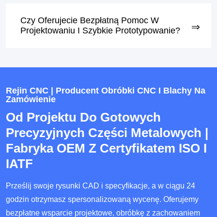
Czy Oferujecie Bezpłatną Pomoc W
Projektowaniu I Szybkie Prototypowanie?
Rejin CNC | Producent Obróbki CNC I Blachy Na
Zamówienie
Od Projektu Do Gotowych
Precyzyjnych Części Metalowych |
Fabryka OEM Z Certyfikatem ISO I
IATF
Prześlij swoje rysunki CAD i specyfikacje, a w ciągu 24
godzin otrzymasz spersonalizowaną wycenę. Oferujemy
bezpłatne wsparcie projektowe, obróbkę z zachowaniem