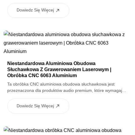
jakość. Obróbka powierzchnia anodowana zwiększa odporność
na korozję przy jednoczesnym zachowaniu czystego i
Dowiedz Się Więcej
jednolitego wyglądu. Komponenty nadają się do różnych
zestawów słuchawek wewnętrznych i zewnętrznych.
Niestandardowa Aluminiowa Obudowa
Słuchawkowa Z Grawerowaniem Laserowym |
Obróbka CNC 6063 Aluminium
Ta obróbka CNC aluminiowa obudowa słuchawkowa jest
przeznaczona dla produktów audio premium, które wymagają
zarówno ochrony funkcjonalnej, jak i wyglądu marki. Wykonane
z aluminium 6063 i wykończone wysokim połyskiem
Dowiedz Się Więcej
anodowania i utleniania wtórnego, obudowa zapewnia
doskonałą trwałość i stabilność koloru. Grawerowanie laserowe
jest dostępne dla logo lub oznaczeń, dzięki czemu jest idealne
do dostosowanych do potrzeb produktów słuchawkowych.