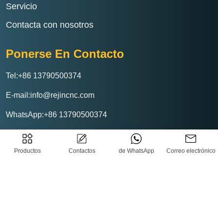
Servicio
Contacta con nosotros
Ponerse En Contacto
Tel:+86 13790500374
E-mail:info@rejincnc.com
WhatsApp:+86 13790500374
Productos
Contactos
de WhatsApp
Correo electrónico
Rejin CNC Tecnología Co., Ltd
Política de privacidad