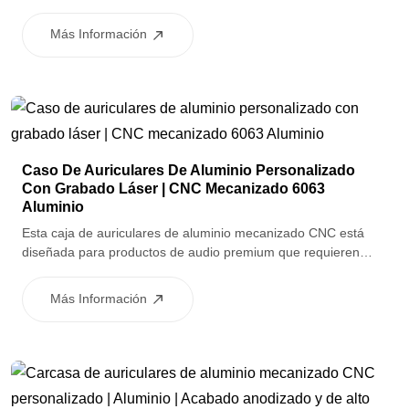
estable. El tratamiento superficial anodizado mejora la
resistencia a la corrosión mientras mantiene una apariencia
Más Información
limpia y uniforme. Los componentes son adecuados para
varios conjuntos de auriculares internos y externos.
Caso De Auriculares De Aluminio Personalizado
Con Grabado Láser | CNC Mecanizado 6063
Aluminio
Esta caja de auriculares de aluminio mecanizado CNC está
diseñada para productos de audio premium que requieren
tanto protección funcional como apariencia de marca.
Fabricada en aluminio 6063 y acabada con anodización de
Más Información
alto brillo y oxidación secundaria, la caja proporciona una
excelente durabilidad y estabilidad del color. El grabado láser
está disponible para logotipos o marcas, lo que lo hace ideal
para productos de auriculares personalizados.