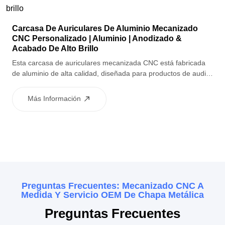
Carcasa De Auriculares De Aluminio Mecanizado
CNC Personalizado | Aluminio | Anodizado &
Acabado De Alto Brillo
Esta carcasa de auriculares mecanizada CNC está fabricada
de aluminio de alta calidad, diseñada para productos de audio
de consumo que requieren una apariencia refinada y un
rendimiento estructural estable. A través del acabado
Más Información
superficial en varios pasos, incluido el pulido, el anodizado por
chorro de arena, el tratamiento de alto brillo y la oxidación
secundaria, la carcasa ofrece una excelente consistencia
superficial, resistencia a la corrosión y calidad visual de
primera calidad. Es adecuado para conjuntos de auriculares
cableados e inalámbricos con estrictos requisitos de precisión
y estética.
Preguntas Frecuentes: Mecanizado CNC A
Medida Y Servicio OEM De Chapa Metálica
Preguntas Frecuentes