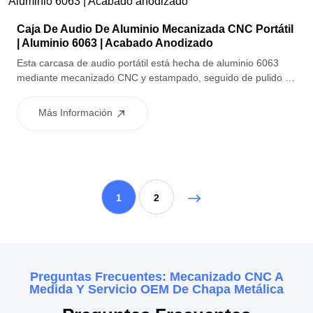
Caja De Audio De Aluminio Mecanizada CNC Portátil
| Aluminio 6063 | Acabado Anodizado
Esta carcasa de audio portátil está hecha de aluminio 6063
mediante mecanizado CNC y estampado, seguido de pulido y
chorro de arena para lograr una superficie lisa y uniforme. El
acabado anodizado proporciona una excelente resistencia a la
Más Información
corrosión y una apariencia premium, lo que lo hace ideal para
dispositivos electrónicos portátiles y aplicaciones de audio
industrial.
1
2
Preguntas Frecuentes: Mecanizado CNC A
Medida Y Servicio OEM De Chapa Metálica