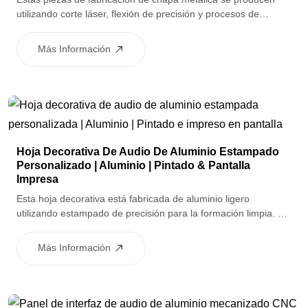
utilizando corte láser, flexión de precisión y procesos de
soldadura para lograr estructuras fuertes y dimensiones
precisas. Son adecuados para marcos, soportes y carcasas de
Más Información
automóviles que requieren soluciones metálicas ligeras o
resistentes a la corrosión.
Hoja Decorativa De Audio De Aluminio Estampado
Personalizado | Aluminio | Pintado & Pantalla
Impresa
Esta hoja decorativa está fabricada de aluminio ligero
utilizando estampado de precisión para la formación limpia. Un
acabado de superficie pintado proporciona protección y
textura, mientras que la serigrafía proporciona logotipos o
Más Información
gráficos de interfaz duraderos. Es adecuado para aplicaciones
decorativas y accesorios en hardware de audio y automotriz.