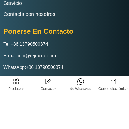
Servicio
Contacta con nosotros
Ponerse En Contacto
Tel:+86 13790500374
E-mail:info@rejincnc.com
WhatsApp:+86 13790500374
Productos
Contactos
de WhatsApp
Correo electrónico
Rejin CNC Tecnología Co., Ltd
Política de privacidad