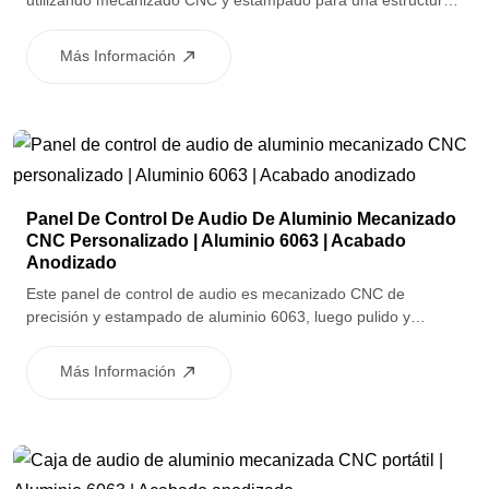
utilizando mecanizado CNC y estampado para una estructura
precisa y una calidad consistente. Después del pulido y el
chorro de arena, las carcasas son anodizadas para la
Más Información
resistencia a la corrosión y estampadas en seda con gráficos
de interfaz limpios, lo que las hace ideales para paneles de
control de audio y automóviles de consumo.
Panel De Control De Audio De Aluminio Mecanizado
CNC Personalizado | Aluminio 6063 | Acabado
Anodizado
Este panel de control de audio es mecanizado CNC de
precisión y estampado de aluminio 6063, luego pulido y
chorrado de arena para una superficie lisa y uniforme. El
acabado anodizado garantiza la resistencia a la corrosión y
Más Información
una apariencia limpia y premium, lo que lo hace adecuado
para equipos de audio y unidades de control de alta calidad.