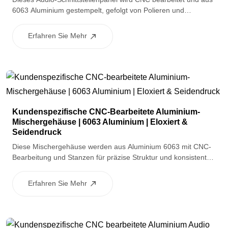
6063 Aluminium gestempelt, gefolgt von Polieren und
Sandstrahlen für eine glatte, gleichmäßige Oberfläche. Die
eloxierte Oberfläche bietet Korrosionsbeständigkeit und einen
Erfahren Sie Mehr
sauberen, hochwertigen Look, der für professionelle und
Verbraucher-Audiogeräte geeignet ist.
Kundenspezifische CNC-Bearbeitete Aluminium-
Mischergehäuse | 6063 Aluminium | Eloxiert &
Seidendruck
Diese Mischergehäuse werden aus Aluminium 6063 mit CNC-
Bearbeitung und Stanzen für präzise Struktur und konsistente
Qualität gefertigt. Nach dem Polieren und Sandstrahlen
werden die Gehäuse für Korrosionsbeständigkeit eloxiert und
Erfahren Sie Mehr
mit sauberer Schnittstellengrafik seidenbedruckt, was sie ideal
für Audio- und Fahrzeugsteuerpanels für Verbraucher macht.