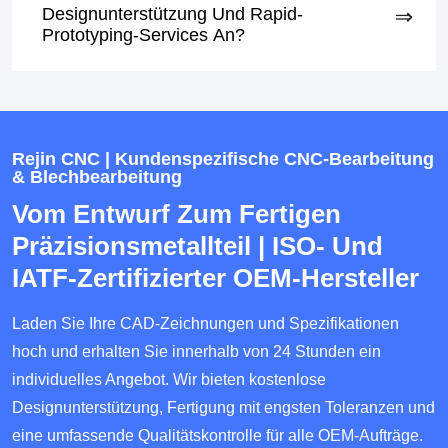
Designunterstützung Und Rapid-
Prototyping-Services An?
Rejin CNC | Kundenspezifische CNC-Bearbeitung
& Blechbearbeitung
Vom Entwurf Zum Fertigen
Präzisionsmetallteil | ISO- Und
IATF-Zertifizierter OEM-Hersteller
Laden Sie Ihre CAD-Zeichnungen und Spezifikationen
hoch und erhalten Sie innerhalb von 24 Stunden ein
individuelles Angebot. Wir bieten kostenlose
Designunterstützung, Fertigung mit engsten Toleranzen und
eine umfassende Qualitätskontrolle für alle OEM-Aufträge.