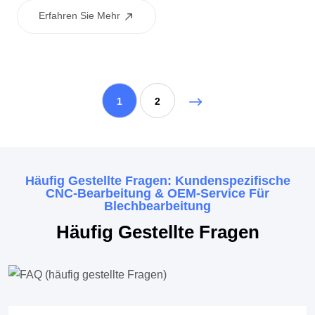
erreichen. Die eloxierte Oberfläche bietet eine ausgezeichnete
Erfahren Sie Mehr
Korrosionsbeständigkeit und ein erstklassiges Aussehen, was
es ideal für tragbare elektronische Geräte und industrielle
Audioanwendungen macht.
1
2
Häufig Gestellte Fragen: Kundenspezifische
CNC-Bearbeitung & OEM-Service Für
Blechbearbeitung
Häufig Gestellte Fragen