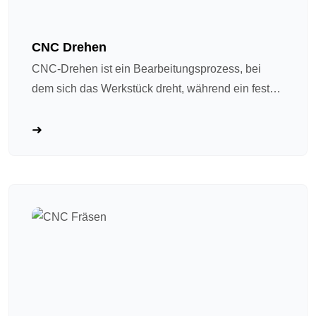
CNC Drehen
CNC-Drehen ist ein Bearbeitungsprozess, bei
dem sich das Werkstück dreht, während ein festes
Schneidwerkzeug Material entfernt. Betrachten
Sie es als eine „fortschrittliche
Keramikdrehmaschine“: Die Spindel dreht das
Werkstück mit hoher Geschwindigkeit, während
das Schneidwerkzeug einen programmierten Weg
folgt, um es zu formen. Ideal für Wellen und
Drehteile. CNC-Drehen ist aufgrund von vier
Hauptvorteilen zu einem Mainstream-Prozess in
der Präzisionshardware-Bearbeitung geworden: ①
Hohe Präzision und Wiederholbarkeit, da die
Programmsteuerung sehr konsistente