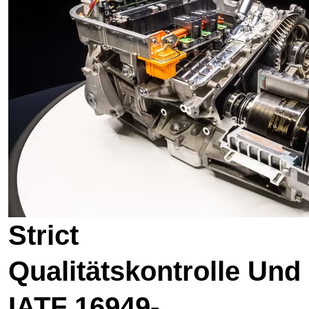
St
Rict
Qualitätskontrolle Und
IATF 16949-