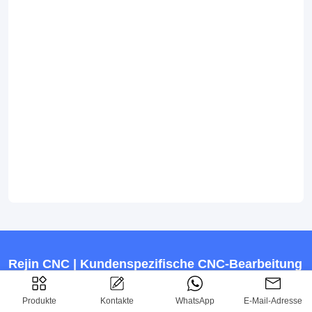
Rejin CNC | Kundenspezifische CNC-Bearbeitung
& Blechbearbeitung
Vom Entwurf Zum Fertigen
Produkte
Kontakte
WhatsApp
E-Mail-Adresse