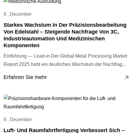
8 , Dezember
Starkes Wachstum In Der Präzisionsbearbeitung
Von Edelstahl – Steigende Nachfrage Von 3C,
Industrieautomation Und Medizinischen
Komponenten
Einführung — Lead-in Der Global Metal Processing Market
Report 2025 hebt ein deutliches Wachstum der Nachfrage
nach High-End-Präzisionsteilen, Mikrokomponenten,
Erfahren Sie mehr
korrosionsbeständigen Metallen, industriellen
Automatisierungsteilen und 3C-Gerätezubehör hervor. Im
Vergleich zu herkömmlicher Hardware bevorzugen Kunden
zunehmend Lieferanten, die in der Lage sind, hochpräzise
Edelstahlbearbeitung, Mikrobearbeitung,
8 , Dezember
maßgeschneiderte nicht-standardmäßige Komponenten
Luft- Und Raumfahrtfertigung Verbessert Sich –
und integrierte Mehrprozessfertigung durchzuführen.