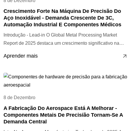
8 de Dezembro
Crescimento Forte Na Máquina De Precisão Do
Aço Inoxidável - Demanda Crescente De 3C,
Automação Industrial E Componentes Médicos
Introdução - Lead-in O Global Metal Processing Market
Report de 2025 destaca um crescimento significativo na
demanda de peças de alta precisão, microcomponentes,
Aprender mais
metais resistentes à corrosão, peças de automatização
industrial e acessórios de dispositivos 3C. Comparado com
hardware comum, os clientes preferem cada vez mais
fornecedores capazes de máquinas de aço inoxidável de
alta precisão, micromáquinas, componentes não padrão
8 de Dezembro
personalizados e fabricação integrada de multiprocessos.
A Fabricação Do Aerospace Está A Melhorar -
Pontos chave de discussão Sector 1.3C (painéis de
Componentes Metais De Precisião Tornam-Se A
controle de áudio, painéis de interface, peças de metal de
Demanda Central
ouvido, fechos de dispositivos) A demanda de aço