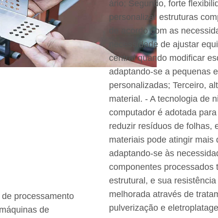
ário; Segundo, forte flexibi
personalizar estruturas co
de acordo com as necessida
necessidade de ajustar eq
central quando modificar e
adaptando-se a pequenas 
personalizadas; Terceiro, al
material. - A tecnologia de n
computador é adotada para 
reduzir resíduos de folhas, 
materiais pode atingir mais
adaptando-se às necessidad
componentes processados tê
estrutural, e sua resistênci
melhorada através de trata
a de processamento
pulverização e eletroplatag
e máquinas de