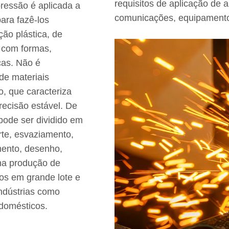
requisitos de aplicação de a
pressão é aplicada a
comunicações, equipamento
ara fazê-los
ão plástica, de
 com formas,
cas. Não é
de materiais
, que caracteriza
recisão estável. De
pode ser dividido em
te, esvaziamento,
ento, desenho,
 na produção de
os em grande lote e
ndústrias como
 domésticos.