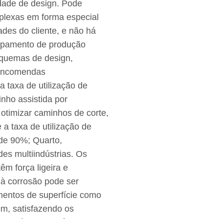
lidade de design. Pode
mplexas em forma especial
des do cliente, e não há
uipamento de produção
squemas de design,
encomendas
ta taxa de utilização de
inho assistida por
otimizar caminhos de corte,
e a taxa de utilização de
 de 90%; Quarto,
es multiindústrias. Os
m força ligeira e
a à corrosão pode ser
mentos de superfície como
em, satisfazendo os