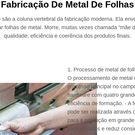
Fabricação De Metal De Folhas
e são a coluna vertebral da fabricação moderna. Ela env
ar folhas de metal. Morre, muitas vezes chamada "mãe da
qualidade, eficiência e coerência dos produtos finais.
1. Processo de metal de fol
O processamento de metal d
processo principal no camp
hardware com quatro grande
eficiência de formação. - A 
pode ser realizada através
para a produção em grande
padronizados e reduz consi