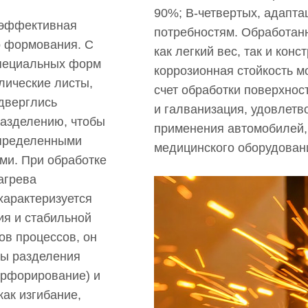
90%; В-четвертых, адапта
оэффективная
потребностям. Обработан
о формования. С
как легкий вес, так и конс
пециальных форм
коррозионная стойкость м
лические листы,
счет обработки поверхнос
дверглись
и галванизация, удовлетв
азделению, чтобы
применения автомобилей, 
определенными
медицинского оборудовани
ми. При обработке
агрева
характеризуется
я и стабильной
ов процессов, он
сы разделения
перфорирование) и
ак изгибание,