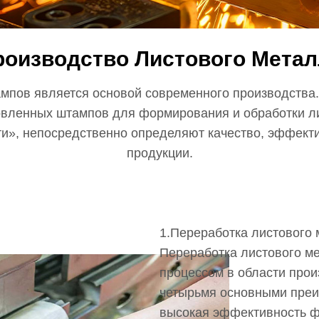
роизводство Листового Метал
ампов является основой современного производства.
овленных штампов для формирования и обработки л
, непосредственно определяют качество, эффекти
продукции.
1.Переработка листового
Переработка листового м
процессом в области прои
четырьмя основными преи
высокая эффективность 