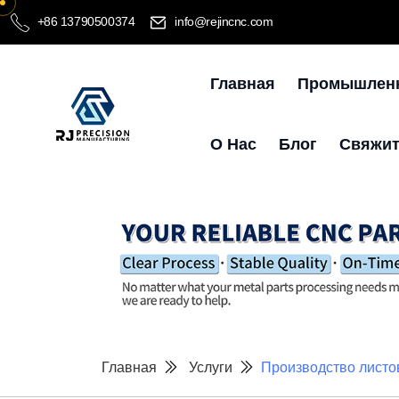
+86 13790500374
info@rejincnc.com
Главная
Промышлен
О Нас
Блог
Свяжит
Главная
Услуги
Производство листо