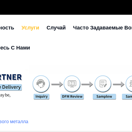
ность
Услуги
Случай
Часто Задаваемые В
есь С Нами
вого металла