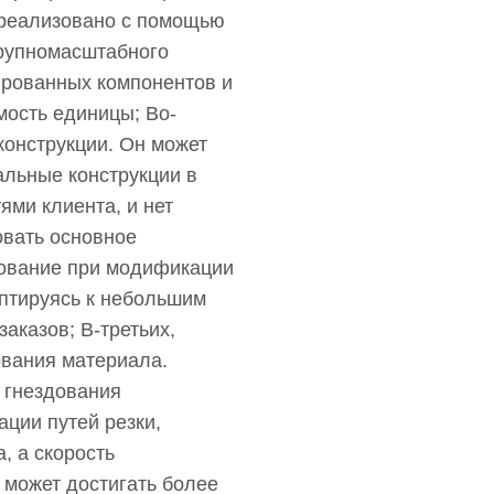
реализовано с помощью
крупномасштабного
ированных компонентов и
мость единицы; Во-
конструкции. Он может
альные конструкции в
ями клиента, и нет
овать основное
ование при модификации
аптируясь к небольшим
аказов; В-третьих,
ования материала.
 гнездования
ации путей резки,
, а скорость
 может достигать более