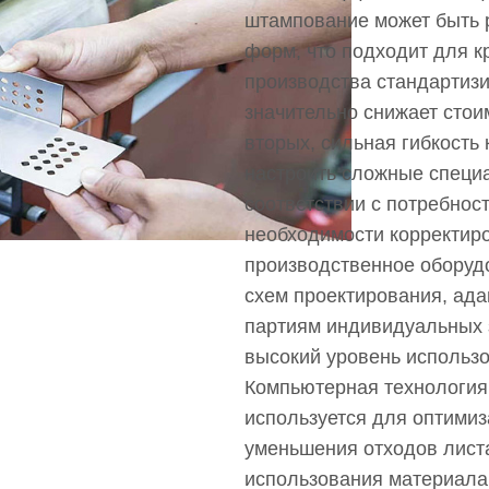
штампование может быть 
форм, что подходит для 
производства стандартиз
значительно снижает стои
вторых, сильная гибкость 
настроить сложные специ
соответствии с потребност
необходимости корректир
производственное оборуд
схем проектирования, ад
партиям индивидуальных з
высокий уровень использ
Компьютерная технология
используется для оптимиз
уменьшения отходов листа
использования материала