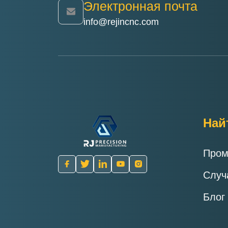
Электронная почта
info@rejincnc.com
Най
Пром
Случ
Блог