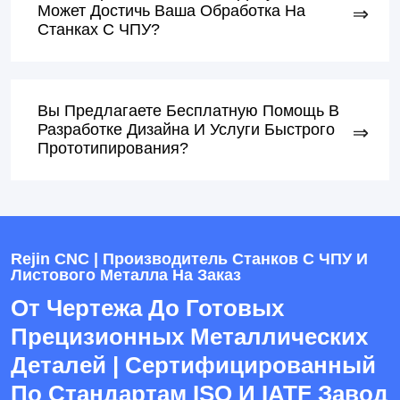
Может Достичь Ваша Обработка На
Станках С ЧПУ?
Вы Предлагаете Бесплатную Помощь В
Разработке Дизайна И Услуги Быстрого
Прототипирования?
Rejin CNC | Производитель Станков С ЧПУ И
Листового Металла На Заказ
От Чертежа До Готовых
Прецизионных Металлических
Деталей | Сертифицированный
По Стандартам ISO И IATF Завод