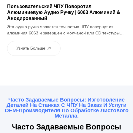
Пользовательский ЧПУ Поворотил
Алюминиевую Аудио Ручку | 6063 Алюминий &
Анодированный
Эта аудио ручка является точностью ЧПУ повернут из
алюминия 6063 и завершен с молчаной или CD текстуры
поверхности для улучшенного сцепления. Анодированная
отделка улучшает коррозионную устойчивость, обеспечивая
Узнать Больше
премиум тактильное ощущение, что делает его идеальным
для громкости и ручки управления в аудио аппаратном
обеспечении
Часто Задаваемые Вопросы: Изготовление
Деталей На Станках С ЧПУ На Заказ И Услуги
OEM-Производителя По Обработке Листового
Металла.
Часто Задаваемые Вопросы