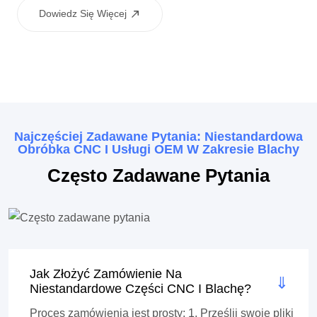
wykończenie poprawia odporność na korozję, zapewniając
Dowiedz Się Więcej
wrażenie dotykowe premium, co czyni go idealnym dla
głośności i przyciski sterowania w sprzętie audio
Najczęściej Zadawane Pytania: Niestandardowa
Obróbka CNC I Usługi OEM W Zakresie Blachy
Często Zadawane Pytania
Jak Złożyć Zamówienie Na
Niestandardowe Części CNC I Blachę?
Proces zamówienia jest prosty: 1. Prześlij swoje pliki