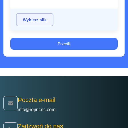
Wybierz plik
Poczta e-mail
info@rejincnc.com
Zadzwoń do nas