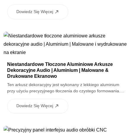
aby osiągnąć silne struktury i dokładne wymiary. Są one
odpowiednie do ram samochodowych, uchwytów i obudow
Dowiedz Się Więcej
wymagających lekkich lub odpornych na korozję rozwiązań
metalowych.
Niestandardowe Tłoczone Aluminiowe Arkusze
Dekoracyjne Audio | Aluminium | Malowane &
Drukowane Ekranowo
Ten arkusz dekoracyjny jest wykonany z lekkiego aluminium
przy użyciu precyzyjnego tłoczenia do czystego formowania.
Malowane wykończenie powierzchni zapewnia ochronę i
teksturę, podczas gdy sitodruk zapewnia trwałe logo lub grafikę
Dowiedz Się Więcej
interfejsu. Nadaje się do zastosowań dekoracyjnych i
akcesoriowych w sprzętie audio i motoryzacyjnym.