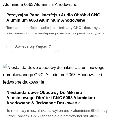
Precyzyjny Panel Interfejsu Audio Obróbki CNC
Aluminium 6063 Aluminium Anodowane
Ten panel interfejsu audio jest obróbany CNC i tłoczony z
aluminium 6063, a następnie polerowany i piaskowany, aby
uzyskać gładką, jednorodną powierzchnię. Anodowane
wykończenie zapewnia odporność na korozję i czysty, premium
Dowiedz Się Więcej
wygląd nadaje się do profesjonalnych i konsumenckich
urządzeń audio.
Niestandardowe Obudowy Do Miksera
Aluminiowego Obróbki CNC 6063 Aluminium
Anodowane & Jedwabne Drukowanie
Te obudowy mieszalnika są wykonane z aluminium 6063 przy
użyciu obróbki CNC i tłoczenia dla precyzyjnej struktury i