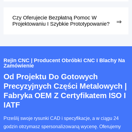
Czy Oferujecie Bezpłatną Pomoc W
Projektowaniu I Szybkie Prototypowanie?
Rejin CNC | Producent Obróbki CNC I Blachy Na
Zamówienie
Od Projektu Do Gotowych
Precyzyjnych Części Metalowych |
Fabryka OEM Z Certyfikatem ISO I
IATF
Prześlij swoje rysunki CAD i specyfikacje, a w ciągu 24
godzin otrzymasz spersonalizowaną wycenę. Oferujemy