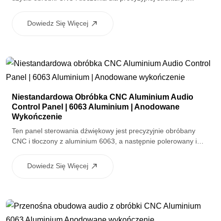
spójnej jakości. Po polerowaniu i piaskowaniu obudowy są
anodowane w celu zapewnienia odporności na korozję i
Dowiedz Się Więcej
jedwabne drukowane czystą grafiką interfejsu, co czyni je
idealnymi dla paneli sterowania audio konsumenckich i
motoryzacyjnych.
Niestandardowa Obróbka CNC Aluminium Audio
Control Panel | 6063 Aluminium | Anodowane
Wykończenie
Ten panel sterowania dźwiękowy jest precyzyjnie obróbany
CNC i tłoczony z aluminium 6063, a następnie polerowany i
piaskowany, aby uzyskać gładką i jednorodną powierzchnię.
Anodowane wykończenie zapewnia odporność na korozję i
Dowiedz Się Więcej
czysty, premium wygląd, dzięki czemu nadaje się do wysokiej
jakości sprzętu audio i jednostek sterowania.