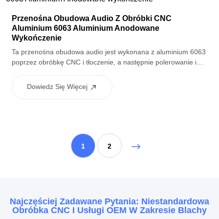
Przenośna Obudowa Audio Z Obróbki CNC
Aluminium 6063 Aluminium Anodowane
Wykończenie
Ta przenośna obudowa audio jest wykonana z aluminium 6063
poprzez obróbkę CNC i tłoczenie, a następnie polerowanie i
piaskowanie, aby osiągnąć gładką, jednorodną powierzchnię.
Anodowane wykończenie zapewnia doskonałą odporność na
Dowiedz Się Więcej
korozję i wygląd premium, co czyni go idealnym dla
przenośnych urządzeń elektronicznych i przemysłowych
aplikacji audio.
1
2
Najczęściej Zadawane Pytania: Niestandardowa
Obróbka CNC I Usługi OEM W Zakresie Blachy