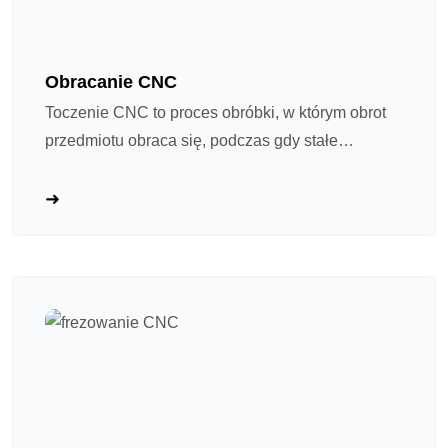
Obracanie CNC
Toczenie CNC to proces obróbki, w którym obrot
przedmiotu obraca się, podczas gdy stałe
narzędzie cięcie usuwa materiał. Pomyśl o tym jak
o „zaawansowanej tokarki ceramicznej”:
wrzeciono obraca przedmiot z dużą prędkością,
podczas gdy narzędzie cięcie podąża
zaprogramowaną ścieżką do jego kształtowania.
Idealny dla wału i części obrotowych.
Tokowanie CNC stało się głównym procesem w
precyzyjnej obróbce sprzętowej ze względu na
cztery główne zalety: ① Wysoka precyzja i
powtarzalność, ponieważ kontrola programu