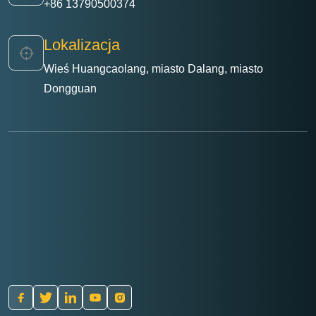
+86 13790500374
Lokalizacja
Wieś Huangcaolang, miasto Dalang, miasto
Dongguan
Znajdź Treść
Przemysł