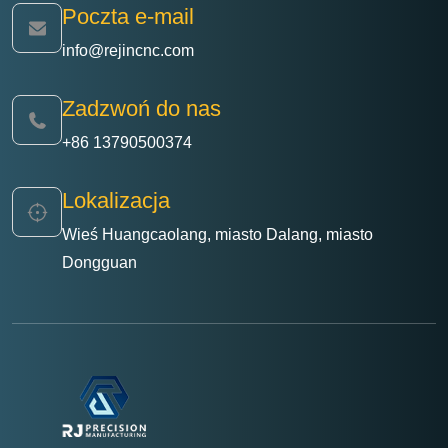
Poczta e-mail
produkcji.
info@rejincnc.com
Zadzwoń do nas
+86 13790500374
Lokalizacja
Wieś Huangcaolang, miasto Dalang, miasto
Dongguan