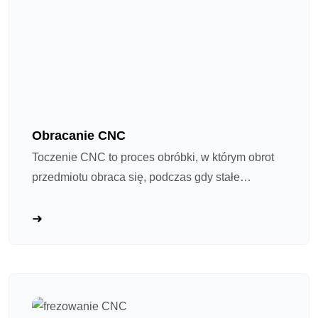
Obracanie CNC
Toczenie CNC to proces obróbki, w którym obrot
przedmiotu obraca się, podczas gdy stałe
narzędzie cięcie usuwa materiał. Pomyśl o tym jak
o „zaawansowanej tokarki ceramicznej”:
wrzeciono obraca przedmiot z dużą prędkością,
podczas gdy narzędzie cięcie podąża
zaprogramowaną ścieżką do jego kształtowania.
Idealny dla wału i części obrotowych.
Tokowanie CNC stało się głównym procesem w