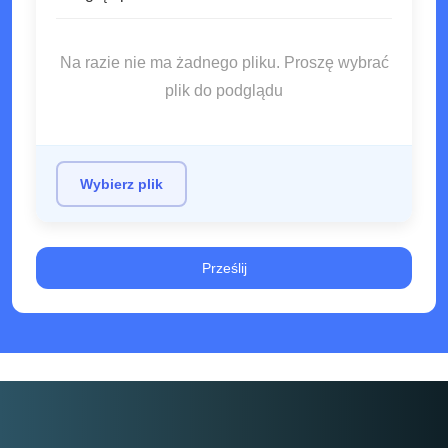
mikronów, zapewniając jednocześnie spójność
części partii i poprawę wykończenia powierzchni
Na razie nie ma żadnego pliku. Proszę wybrać
do poniżej Ra0,8 μm; Po trzecie, niezwykle duża
plik do podglądu
elastyczność przetwarzania. Może dokładnie
przetwarzać złożone komponenty, takie jak wirniki,
jamy formy i implanty medyczne, które nie mogą
być ukończone przez maszyny 3-osiowe / 4-
Wybierz plik
osiowe, dostosowując się do potrzeb produkcji o
wysokiej wartości dodanej wielorazowych i
małych partii; Po czwarte, znacząca poprawa
efektywności produkcji. Cykl przetwarzania jest
skrócony poprzez optymalizację ścieżki cięcia. Na
przykład cykl przetwarzania obudow silników
pojazdów nowej energii może być skrócony z 120
minut do 45 minut, jednocześnie zmniejszając
zużycie narzędzi i obniżając kompleksowe koszty