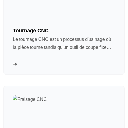
Tournage CNC
Le tournage CNC est un processus d'usinage où
la pièce tourne tandis qu'un outil de coupe fixe
enlève le matériel. Pensez à cela comme à un «
tour de poterie avancé » : l’axe tourne la pièce à
grande vitesse tandis que l’outil de coupe suit un
chemin programmé pour la façonner. Le
tournage CNC est devenu un processus courant
dans l'usinage de matériel de précision en raison
de quatre avantages principaux: ① Haute
précision et répétabilité, car le contrôle du
programme garantit des spécifications très
cohérentes pour le lot – pièces produites; ② Haut