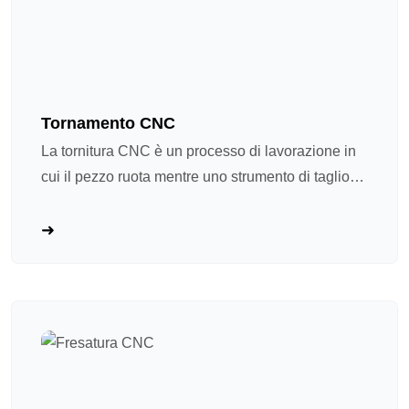
Tornamento CNC
La tornitura CNC è un processo di lavorazione in
cui il pezzo ruota mentre uno strumento di taglio
fisso rimuove il materiale. Pensate a questo come
ad un “tornio di ceramica avanzato”: il fuso gira il
pezzo a alta velocità mentre lo strumento di taglio
segue un percorso programmato per modellarlo.
Ideale per alberi e parti rotazionali. La tornitura
CNC è diventata un processo mainstream nella
lavorazione di hardware di precisione a causa di
quattro vantaggi principali: ① Alta precisione e
ripetibilità, poiché il controllo del programma