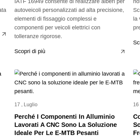
IATF 16949 consente di realizzare alberi per
no
ata
autoveicoli personalizzati ad alta precisione,
Sc
elementi di fissaggio complessi e
la
componenti per veicoli elettrici con
pr
tolleranze rigorose.
Sc
Scopri di più
17 , Luglio
16 
Perché I Componenti In Alluminio
Co
Lavorati A CNC Sono La Soluzione
Sc
Ideale Per Le E-MTB Pesanti
Fr