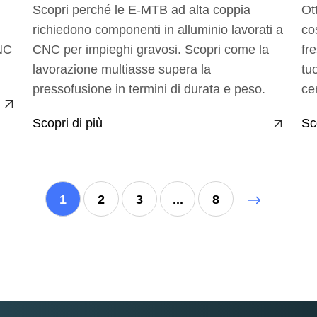
Scopri perché le E-MTB ad alta coppia
Ot
i
richiedono componenti in alluminio lavorati a
co
CNC
CNC per impieghi gravosi. Scopri come la
fr
lavorazione multiasse supera la
tu
pressofusione in termini di durata e peso.
ce
Scopri di più
Sc
1
2
3
...
8