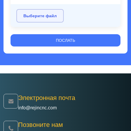
компенсации многоосного соединения можно
достичь точности обработки на микронном
Выберите файл
уровне, обеспечивая при этом
последовательность партийных частей и
улучшая отделку поверхности до ниже Ra0,8
мкм; В-третьих, крайне высокая гибкость
обработки. Он может точно обрабатывать
сложные компоненты, такие как импеллеры,
полости формы и медицинские имплантаты,
которые не могут быть завершены 3-осными /
4-осными машинами, адаптируясь к
производственным потребностям с высокой
Электронная почта
добавленной стоимостью многосортных и
info@rejincnc.com
небольших партий; В-четвертых, значительное
повышение эффективности производства.
Позвоните нам
Цикл обработки сокращается путем