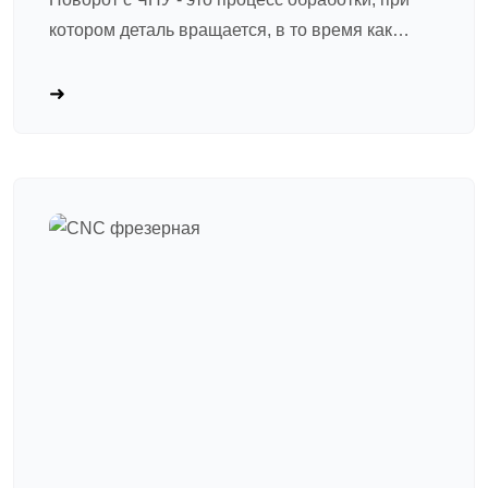
котором деталь вращается, в то время как
фиксированный режущий инструмент удаляет
материал. Подумайте об этом как о
«продвинутом керамическом токарном станке»:
шпиндель вращает деталь с высокой
скоростью, в то время как резающий
инструмент следует запрограммированному
пути для его формирования. Идеально
подходит для вала и вращающихся деталей.
Поворот с ЧПУ стал основным процессом в
точной аппаратной обработке из-за четырех
основных преимуществ: ① Высокая точность и
повторяемость, так как управление
программой гарантирует высоко
последовательные спецификации для партии –
произведенные детали; ② Высокий –