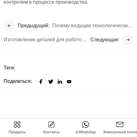
контролем в процессе производства.
Предыдущий:
Почему ведущие технологические бренды выбирают Rejin CNC для создания премиальных iPad-хабов
Изготовление деталей для роботов на станках с ЧПУ по индивидуальному заказу: высокоточное машиностроение для автоматизации.
Следующая:
Теги:
Поделиться:
Продукты
Контакты
в WhatsApp
Электронная почта