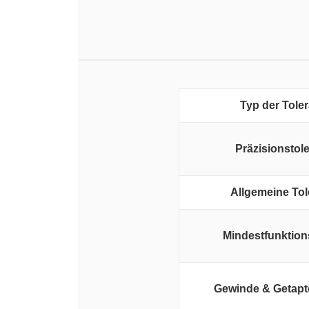
Typ der Tole
Präzisionstol
Allgemeine Tol
Mindestfunktio
Gewinde & Getapt