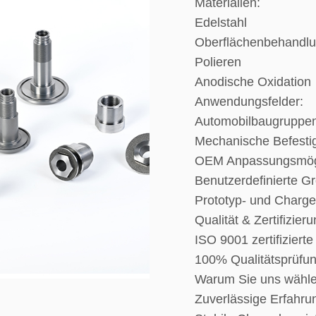
Materialien:
Edelstahl
Oberflächenbehandlu
Polieren
Anodische Oxidation
Anwendungsfelder:
Automobilbaugruppe
Mechanische Befest
OEM Anpassungsmögl
Benutzerdefinierte G
Prototyp- und Charge
Qualität & Zertifizieru
ISO 9001 zertifizierte
100% Qualitätsprüfu
Warum Sie uns wähle
Zuverlässige Erfahru