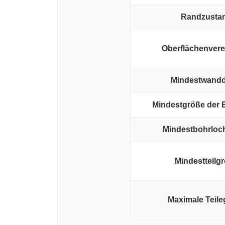
Randzusta
Oberflächenver
Mindestwandd
Mindestgröße der
Mindestbohrloc
Mindestteilg
Maximale Teile