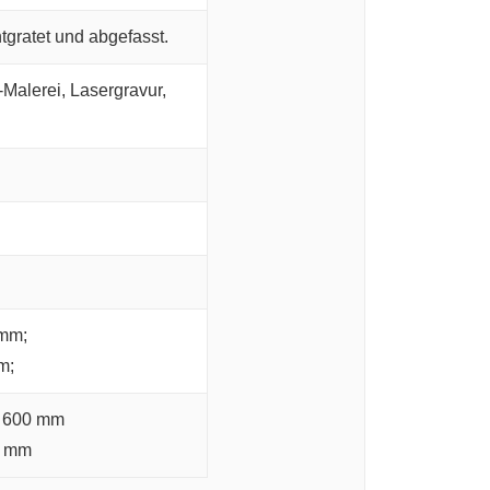
gratet und abgefasst.
Malerei, Lasergravur,
 mm;
m;
× 600 mm
0 mm