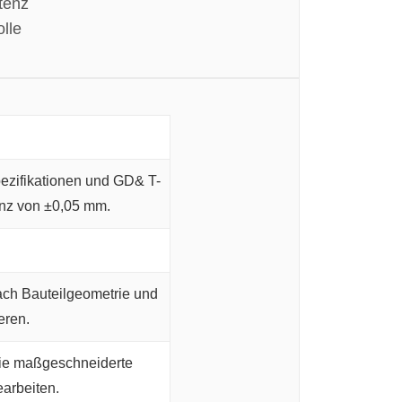
tenz
olle
ezifikationen und GD& T-
anz von ±0,05 mm.
ach Bauteilgeometrie und
eren.
ie maßgeschneiderte
arbeiten.