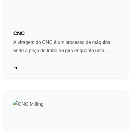
CNC
A viragem do CNC é um processo de máquina
onde a peça de trabalho gira enquanto uma
ferramenta de corte fixa remove material. Pense
nela como um "lathe avançado de cerveja": a
espinha gira o pedaço de trabalho a alta
velocidade enquanto a ferramenta de corte segue
um caminho programado para moldá-lo. Ideal para
peças de raso e rotação. A viragem do CNC
tornou-se um processo principal na máquina de
hardware de precisão devido a quatro vantagens
essenciais: ① Alta precisão e repetibilidade, pois