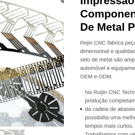
Impressão
Componen
De Metal 
Rejin CNC fabrica peça
dimensional e qualida
selo de metal são ampl
automóvel e equipamen
OEM e ODM.
Na Ruijin CNC Techn
produção completame
da cadeia de abaste
possibilita uma mel
tempos mais curtos.
Trabalhamos com uma