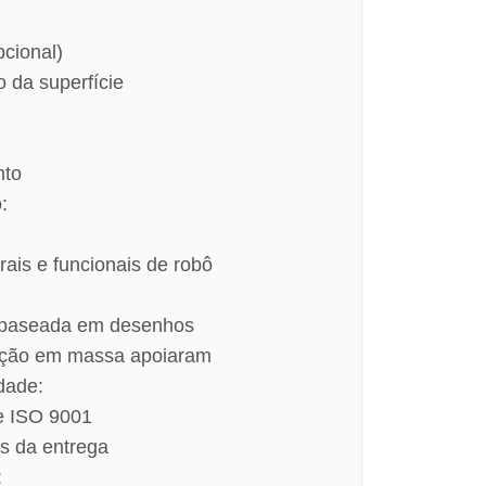
pcional)
 da superfície
nto
:
ais e funcionais de robô
 baseada em desenhos
dução em massa apoiaram
dade:
e ISO 9001
s da entrega
: