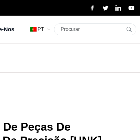
e-Nos
PT
e De Peças De