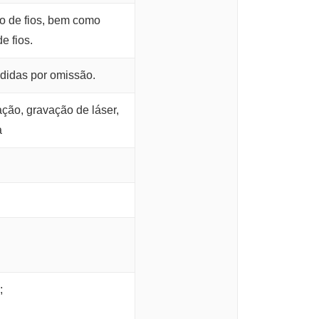
o de fios, bem como
e fios.
didas por omissão.
ação, gravação de láser,
a
;