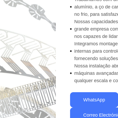
alumínio, a ço de ca
no frio, para satisf
Nossas capacidades
grande empresa com 
nos capazes de lidar
Integramos montage
internas para contro
fornecendo soluções 
Nossa instalação a
máquinas avançadas,
qualquer escala e c
WhatsApp
Correo Electrón