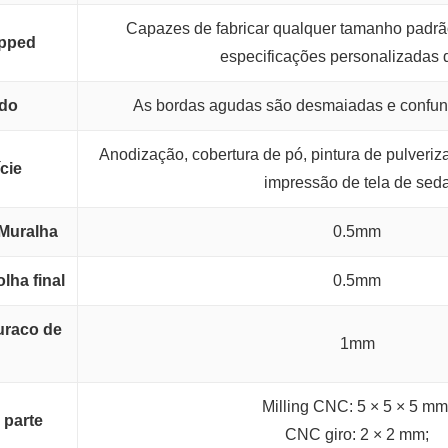
Capazes de fabricar qualquer tamanho padrã
apped
especificações personalizadas d
rdo
As bordas agudas são desmaiadas e confun
Anodização, cobertura de pó, pintura de pulveriz
cie
impressão de tela de sed
Muralha
0.5mm
ha final
0.5mm
uraco de
1mm
Milling CNC: 5 × 5 × 5 mm
parte
CNC giro: 2 × 2 mm;