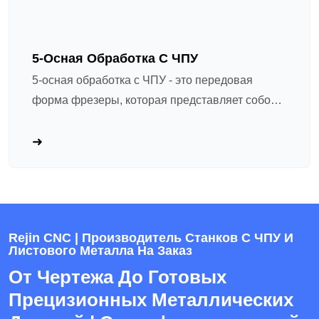
сменой инструментов (АМИ), может
аэрокосмическую, медицинскую и электронную
непрерывно выполнять несколько процессов
промышленность.Поворот с ЧПУ - это
без частого ручного вмешательства,
выключительный производственный процесс.
5-Осная Обработка С ЧПУ
значительно повышая эффективность
Его ядро заключается в использовании
5-осная обработка с ЧПУ - это передовая
производства; в-третьих, сильная гибкость
компьютера – запрограммированные режущие
форма фрезеры, которая представляет собой
обработки, которая может адаптироваться к
инструменты для точной обработки высокого –
самый высокий уровень точности и сложности.
различным потребностям в обработке от
скорость вращающейся детали для удаления
Как следует из названия, он добавляет две оси
простых плоскостей до сложных 3D-изогнутых
материала. Рабочая часть зажимается в
вращения (обычно A и C) к стандартным трем
поверхностей, особенно хорошо в
патроне и вращается с высокой скоростью, в то
линейным осям (X, Y, Z). Идеально подходит
изготовлении специально оформленных
время как резающий инструмент подается по
для обработки деталей с сложными
конструкций; В-четвертых, широкая
таким путям, как оси X и Z. Он может завершить
геометриями. Благодаря своим уникальным
совместимость материалов, которая может
несколько операций, таких как внешний
Rejin CNC | Производитель Станков С ЧПУ И
техническим преимуществам 5-осивая
обрабатывать различные металлы, такие как
поворот, бурение, обращение, резьба и канавка
Листового Металла На Заказ
обработка с ЧПУ широко используется в
нержавеющая сталь, алюминиевый сплав,
в одной настройке. В отличие от обычных
От Чертежа До Готовых
основных производственных областях
титановый сплав и медь, а также инженерные
токарных станков, он обеспечивает
Прецизионных Металлических
высокого уровня, таких как аэрокосмическая
пластмассы, такие как ABS и поликарбонат, и
автоматизированную обработку с помощью