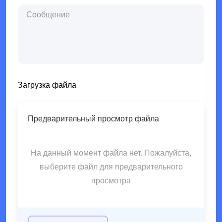
энергетическое оборудование.5-осивая
т.д., обеспечивающие ключевую поддержку для
обработка ЧПУ стала основной технологией
исследований и усилий; D и производство
поддержки для высококачественного
основных продуктов в различных отраслях
производства с четырьмя основными
промышленности.
преимуществами: Во-первых, интегрированная
полнопроцессная обработка. Одноразовое
зажатие может завершить обработку
Загрузка файла
многогранных и сложных конструкций, что
может сократить количество времени зажатия
Предварительный просмотр файла
более чем на 80% по сравнению с
традиционной 3-осной обработкой, значительно
уменьшая ошибки позиционирования; Во-
На данный момент файла нет. Пожалуйста,
вторых, сверхвысокая точность и стабильность.
выберите файл для предварительного
Благодаря оптимизации в режиме реального
просмотра
времени положения инструмента и
компенсации многоосного соединения можно