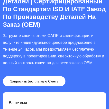
Деталей | Сертифицированный
промышленность, медицинское оборудование,
углеродные композитные материалы. Он может
цифрового программирования, с допусками,
автомобильное производство и
По Стандартам ISO И IATF Завод
эффективно адаптироваться к потребностям,
достигающими ±0,005-0,01 мм, подходящими
высококачественные формы: в
будь то небольшая партия заказного
По Производству Деталей На
для партийного и заказного производства
аэрокосмической области она используется для
прототипирования или большое серийное
Заказ (OEM)
различных вращающихся аппаратных частей,
обработки сложных изогнутых поверхностных
производство.В соответствии со структурой
включая валы и диски.
частей, таких как лопати двигателей самолетов
станка-инструмента и количеством осей,
Загрузите свои чертежи САПР и спецификации, и
и конструктивные части космических
фрезерная машина с ЧПУ в основном делится
получите индивидуальное ценовое предложение в
аппаратов, удовлетворяя потребностям в
на трехосие, четырехосие и пятиосие
течение 24 часов. Мы предоставляем бесплатную
высокой точности обработки сложных для
фрезерные машины: трехосие фрезерная
поддержку в проектировании, сверхточную обработку и
обработки материалов, В области
машина подходит для обработки простых
полный контроль качества для всех заказов OEM.
медицинского оборудования она производит
плоскостей и трехмерных конструкций, с
имплантаты, такие как искусственные суставы
удобной эксплуатацией и контролируемой
Запросить Бесплатную Смету
и зубные имплантаты, обеспечивая
стоимостью; четырехосное фрезерование
биосовместимость и безопасность
добавляет вращающуюся ос, которая может
использования с точностью на микронном
обрабатывать детали с наклонными
уровне, соответствующей стандарту
Ваше имя
поверхностями; пятиосное фрезерование