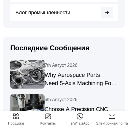
Блог промышленности
Последние Сообщения
7th Август 2026
Why Aerospace Parts
Need 5-Axis Machining For
Complex Geometries
6th Август 2026
Choose A Precision CNC
Machining Supplier For
Продукты
Контакты
в WhatsApp
Электронная почта
Complex Parts