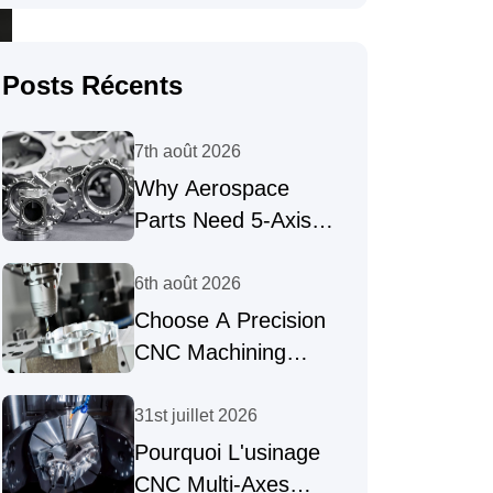
Posts Récents
7th août 2026
Why Aerospace
Parts Need 5-Axis
Machining For
Complex Geometries
6th août 2026
Choose A Precision
CNC Machining
Supplier For
Complex Parts
31st juillet 2026
Pourquoi L'usinage
CNC Multi-Axes