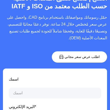
حسب الطلب معتمد من ISO و IATF
حمّل رسوماتك ومواصفاتك باستخدام برنامج CAD، واحصل على
عرض سعر مُخصّص خلال 24 ساعة. نوفر دعمًا مجانيًا للتصميم،
وتصنيعًا دقيقًا للغاية، وفحصًا شاملاً للجودة لجميع طلبات تصنيع
المعدات الأصلية (OEM).
اطلب عرض سعر مجاني
اسمك
البريد الإلكتروني*