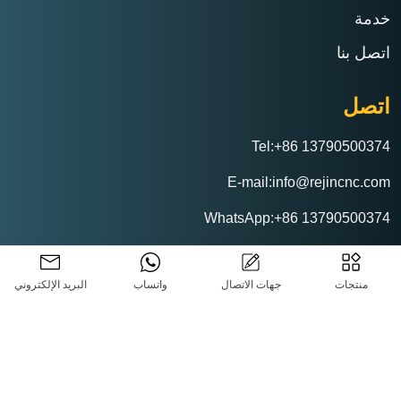
خدمة
اتصل بنا
اتصل
Tel:+86 13790500374
E-mail:info@rejincnc.com
WhatsApp:+86 13790500374
منتجات
جهات الاتصال
واتساب
البريد الإلكتروني
ريجين CNC التكنولوجيا المحدودة
سياسة الخصوصية