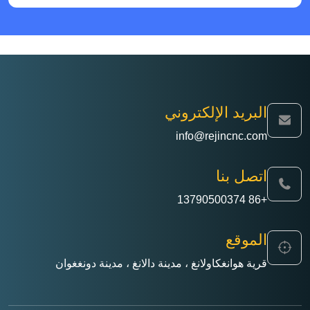
البريد الإلكتروني
info@rejincnc.com
اتصل بنا
+86 13790500374
الموقع
قرية هوانغكاولانغ ، مدينة دالانغ ، مدينة دونغغوان