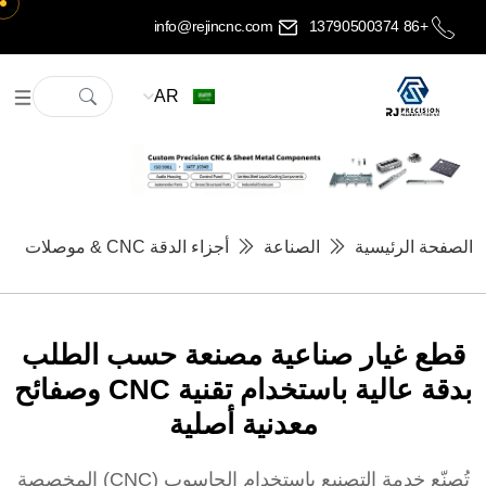
info@rejincnc.com
+86 13790500374
AR
الصفحة الرئيسية
الصناعة
أجزاء الدقة CNC & موصلات
قطع غيار صناعية مصنعة حسب الطلب
بدقة عالية باستخدام تقنية CNC وصفائح
معدنية أصلية
تُصنّع خدمة التصنيع باستخدام الحاسوب (CNC) المخصصة