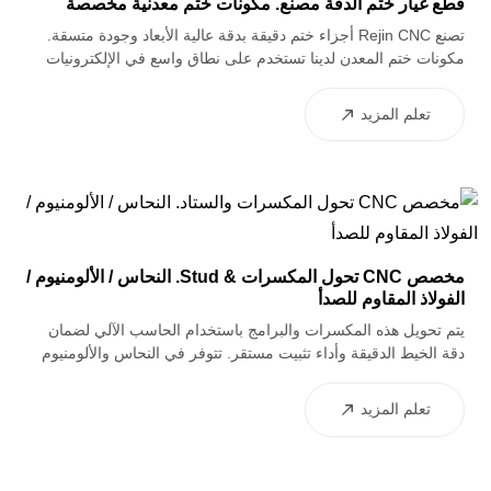
قطع غيار ختم الدقة مصنع. مكونات ختم معدنية مخصصة
تصنع Rejin CNC أجزاء ختم دقيقة بدقة عالية الأبعاد وجودة متسقة.
مكونات ختم المعدن لدينا تستخدم على نطاق واسع في الإلكترونيات
والسيارات والمعدات الصناعية ، ودعم OEM & amp; إنتاج ODM.
تعلم المزيد
مخصص CNC تحول المكسرات & Stud. النحاس / الألومنيوم /
الفولاذ المقاوم للصدأ
يتم تحويل هذه المكسرات والبرامج باستخدام الحاسب الآلي لضمان
دقة الخيط الدقيقة وأداء تثبيت مستقر. تتوفر في النحاس والألومنيوم
والفولاذ المقاوم للصدأ ، وتوفر حلول مرنة للتطبيقات التي تتطلب
موصلات أو مقاومة للتآكل أو تصميم خفيف الوزن.
تعلم المزيد