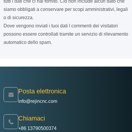
tutti i dati che ci hai fornito. Ciò non include alcun dato che
siamo obbligati a conservare per scopi amministrativi, legali
o di sicurezza.
Dove vengono inviati i tuoi dati
I commenti dei visitatori
possono essere controllati tramite un servizio di rilevamento
automatico dello spam.
Posta elettronica
info@rejincnc.com
Chiamaci
+86 13790500374