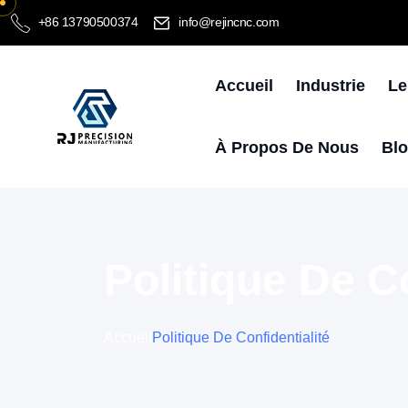
+86 13790500374
info@rejincnc.com
Accueil
Industrie
Le
À Propos De Nous
Bl
Politique De Co
Accueil
Politique De Confidentialité