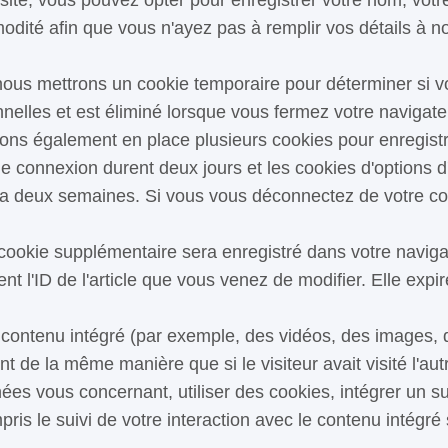
site, vous pouvez opter pour enregistrer votre nom, votr
odité afin que vous n'ayez pas à remplir vos détails à n
nous mettrons un cookie temporaire pour déterminer si v
elles et est éliminé lorsque vous fermez votre navigate
ns également en place plusieurs cookies pour enregistr
de connexion durent deux jours et les cookies d'options 
 deux semaines. Si vous vous déconnectez de votre com
n cookie supplémentaire sera enregistré dans votre navig
 l'ID de l'article que vous venez de modifier. Elle expir
u contenu intégré (par exemple, des vidéos, des images, d
de la même manière que si le visiteur avait visité l'aut
s vous concernant, utiliser des cookies, intégrer un suiv
pris le suivi de votre interaction avec le contenu intégr