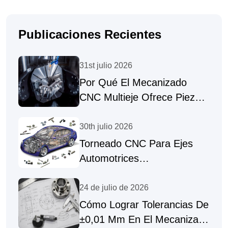
Publicaciones Recientes
31st julio 2026
Por Qué El Mecanizado
CNC Multieje Ofrece Piezas
De Alta Precisión
30th julio 2026
Torneado CNC Para Ejes
Automotrices
Personalizados Y
Sujetadores De Precisión
24 de julio de 2026
Cómo Lograr Tolerancias De
±0,01 Mm En El Mecanizado