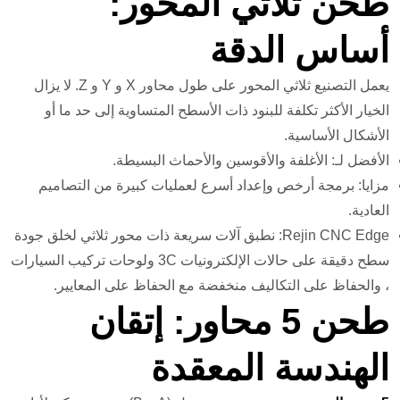
طحن ثلاثي المحور:
أساس الدقة
يعمل التصنيع ثلاثي المحور على طول محاور X و Y و Z. لا يزال
الخيار الأكثر تكلفة للبنود ذات الأسطح المتساوية إلى حد ما أو
الأشكال الأساسية.
الأفضل لـ: الأغلفة والأقوسين والأحماث البسيطة.
مزايا: برمجة أرخص وإعداد أسرع لعمليات كبيرة من التصاميم
العادية.
Rejin CNC Edge: نطبق آلات سريعة ذات محور ثلاثي لخلق جودة
سطح دقيقة على حالات الإلكترونيات 3C ولوحات تركيب السيارات
، والحفاظ على التكاليف منخفضة مع الحفاظ على المعايير.
طحن 5 محاور: إتقان
الهندسة المعقدة