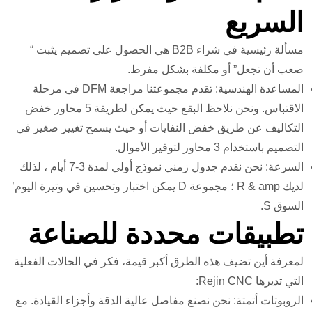
السريع
مسألة رئيسية في شراء B2B هي الحصول على تصميم يثبت “
صعب أن تجعل” أو مكلفة بشكل مفرط.
المساعدة الهندسية: تقدم مجموعتنا مراجعة DFM في مرحلة
الاقتباس. ونحن نلاحظ البقع حيث يمكن لطريقة 5 محاور خفض
التكاليف عن طريق خفض النفايات أو حيث يسمح تغيير صغير في
التصميم باستخدام 3 محاور لتوفير الأموال.
السرعة: نحن نقدم جدول زمني نموذج أولي لمدة 3-7 أيام ، لذلك
لديك R & amp ؛ مجموعة D يمكن اختبار وتحسين في وتيرة اليوم’
السوق S.
تطبيقات محددة للصناعة
لمعرفة أين تضيف هذه الطرق أكبر قيمة، فكر في الحالات الفعلية
التي تديرها Rejin CNC:
الروبوتات أتمتة: نحن نصنع مفاصل عالية الدقة وأجزاء القيادة. مع