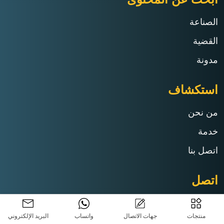
الصناعة
القضية
مدونة
استكشاف
من نحن
خدمة
اتصل بنا
اتصل
Tel:+86 13790500374
منتجات
جهات الاتصال
واتساب
البريد الإلكتروني
E-mail:info@rejincnc.com