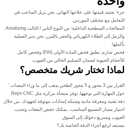
واحدة
جزء’ تعتمد قيمتها على علاجها النهائي. نحن نزيل المتاعب في
التعامل مع مختلف الموردين.
المعالجات السطحية الداخلية: من النوع الثاني / الثالث Anodizing
والرمل إلى الطلاء الكهربائي والحفر بالليزر، نحن ندير العملية
بأكملها.
فحص صارم: نطبق فحص المادة الأولى (FAI) وفحص كامل
للأحجام الحيوية لضمان التسليم الخالي من العيوب.
لماذا تختار شريك متخصص؟
القرار بين 3 محور و 5 محور الطحن يذهب إلى ما وراء المعدات ’
حول المهارة التي توجهها. توفر منشأة مركزة مثل Rejin CNC
دقة تقنية ومعرفة مادية وشبكة إمدادات موثوقة لجهودك. من خلال
اختيار مسار التصنيع المناسب ، يمكنك خفض النفقات وتجنب
العيوب وتسريع دخولك إلى السوق.
مستعد لرفع أجزاء الدقة الخاصة بك؟