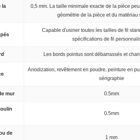
 la
0,5 mm. La taille minimale exacte de la pièce peut
géométrie de la pièce et du matériau 
Capable d'usiner toutes les tailles de fil sta
ppés
spécifications de fil personnal
rd
Les bords pointus sont débarrassés et chanf
Anodization, revêtement en poudre, peinture en pul
ce
sérigraphie
de mur
0.5mm
moulin
0.5mm
rou de
1 mm