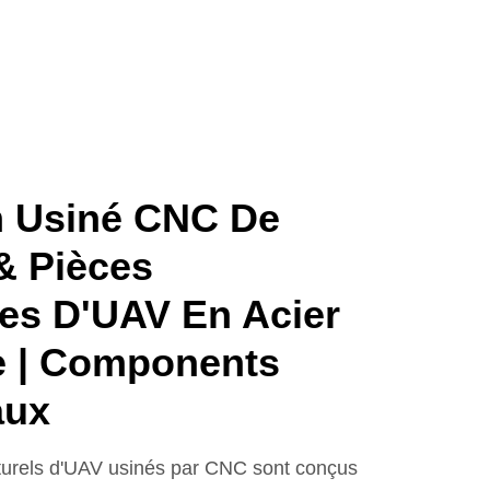
 Usiné CNC De
& Pièces
les D'UAV En Acier
e | Components
aux
urels d'UAV usinés par CNC sont conçus