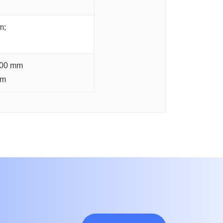
m;
600 mm
mm