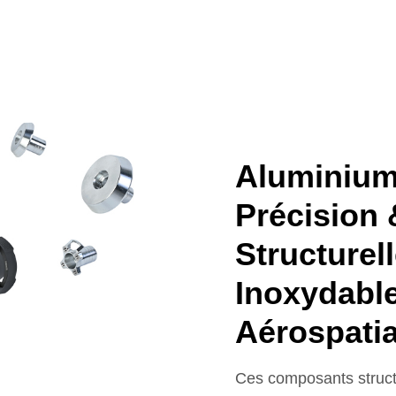
Aluminium
Précision 
Structurel
Inoxydabl
Aérospati
Ces composants struct