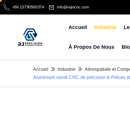
+86 13790500374
info@rejincnc.com
Accueil
Industrie
Le
À Propos De Nous
Bl
Accueil
Industrie
Aérospatiale et Com
Aluminium usiné CNC de précision & Pièces st