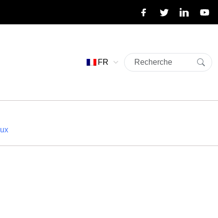
FR
aux