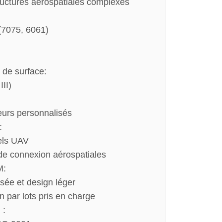
ructures aérospatiales complexes
(7075, 6061)
 de surface:
III)
urs personnalisés
:
els UAV
 de connexion aérospatiales
M:
sée et design léger
n par lots pris en charge
 :