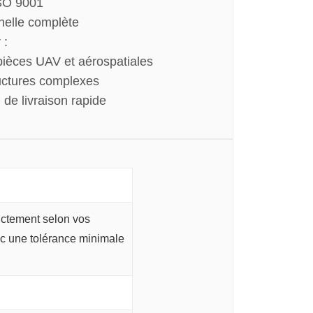
ISO 9001
nelle complète
 :
pièces UAV et aérospatiales
ructures complexes
i de livraison rapide
rictement selon vos
ec une tolérance minimale