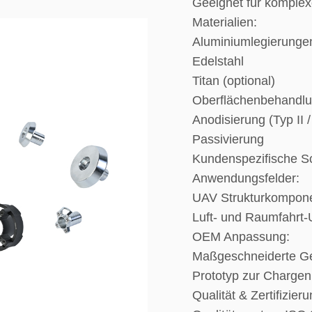
Geeignet für komplex
Materialien:
Aluminiumlegierunge
Edelstahl
Titan (optional)
Oberflächenbehandlu
Anodisierung (Typ II / 
Passivierung
Kundenspezifische S
Anwendungsfelder:
UAV Strukturkompon
Luft- und Raumfahrt-
OEM Anpassung:
Maßgeschneiderte Ge
Prototyp zur Chargenp
Qualität & Zertifizieru