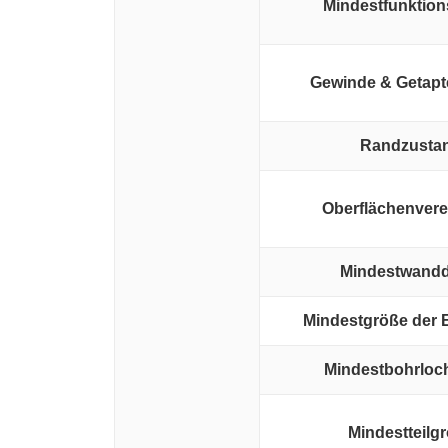
Mindestfunktio
Gewinde & Getapt
Randzusta
Oberflächenver
Mindestwandd
Mindestgröße der
Mindestbohrloc
Mindestteilg