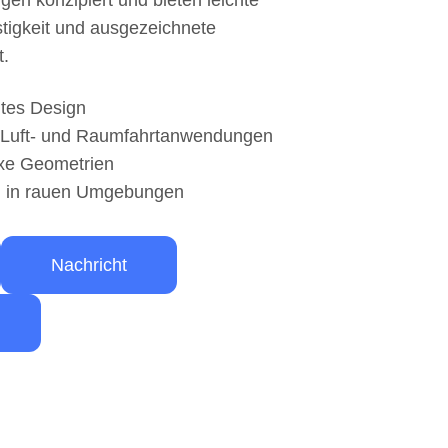
en konzipiert und bieten leichte
stigkeit und ausgezeichnete
t.
htes Design
r Luft- und Raumfahrtanwendungen
exe Geometrien
ng in rauen Umgebungen
Nachricht