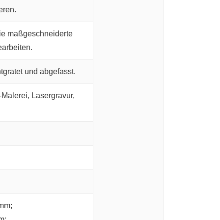
eren.
ie maßgeschneiderte
arbeiten.
gratet und abgefasst.
Malerei, Lasergravur,
 mm;
m;