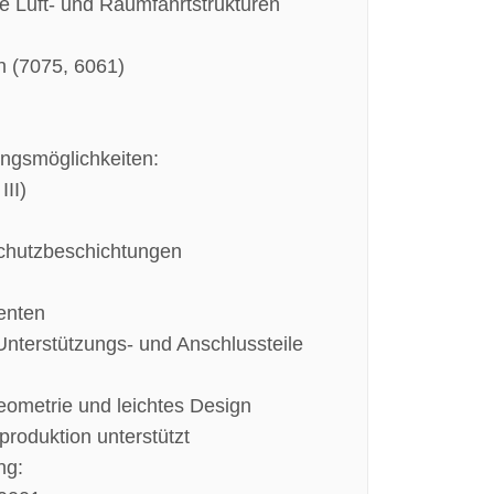
e Luft- und Raumfahrtstrukturen
n (7075, 6061)
ngsmöglichkeiten:
III)
chutzbeschichtungen
enten
Unterstützungs- und Anschlussteile
ometrie und leichtes Design
roduktion unterstützt
ng: