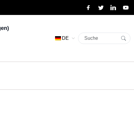
gen)
DE