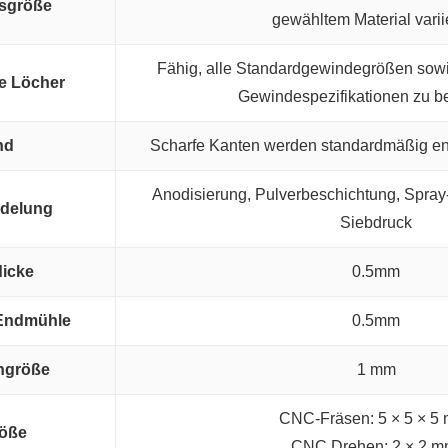
nsgröße
gewähltem Material varii
Fähig, alle Standardgewindegrößen sow
e Löcher
Gewindespezifikationen zu be
nd
Scharfe Kanten werden standardmäßig ent
Anodisierung, Pulverbeschichtung, Spray-
edelung
Siebdruck
icke
0.5mm
 Endmühle
0.5mm
hgröße
1 mm
CNC-Fräsen: 5 × 5 × 5
röße
CNC Drehen: 2 × 2 m