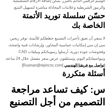
الوسم الرقمي الدائم بالليزر: يمكن إضافة الأرقام التسلسلية
والرموز الشريطية وعلامات المحاذاة مباشرة لتسهيل التتبع.
حسّن سلسلة توريد الأتمتة
الخاصة بك
لا ينبغي أن تعيق تأخيرات التصنيع خططكم للأتمتة. توفر ريجين
سي إن سي إمكانيات خماسية المحاور، وإرشادات فنية واضحة،
وفحوصات جودة دورية. أرسلوا رسوماتكم وملفات CAD
ومواصفاتكم اليوم، وستتلقون عرض سعر مفصل خلال 24 ساعة.
[
تواصل مع فريقنا الهندسي
[Ruonan@rejincnc.com]
أسئلة متكررة
س: كيف تساعد مراجعة
التصميم من أجل التصنيع