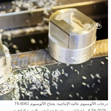
درجات الألومنيوم عالية الإنتاجية: يحتاج الألومنيوم 6061-T6
و7075-T6 إلى إعدادات سرعة دقيقة لتجنب التشوه الناتج عن