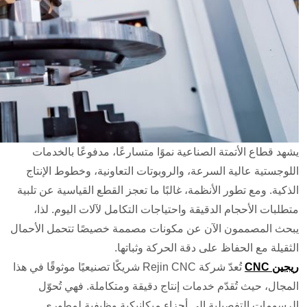
يشهد قطاع الأتمتة الصناعية نموًا متسارعًا، مدفوعًا بالخدمات
اللوجستية عالية السرعة، والروبوتات التعاونية، وخطوط الإنتاج
الذكية. ومع تطور الأنظمة، غالبًا ما تعجز القطع القياسية عن تلبية
متطلبات الأحجام الدقيقة واحتياجات التكامل لآلات اليوم. لذا،
يبحث المصممون الآن عن مكونات مصممة خصيصًا تتحمل الأحمال
الثقيلة مع الحفاظ على دقة الحركة وثباتها.
ريجين CNC
تُعدّ شركة Rejin CNC شريكًا تصنيعيًا موثوقًا في هذا
المجال، حيث تُقدّم خدمات إنتاج دقيقة ومتكاملة. فهي تُحوّل
الرسومات التفصيلية إلى أجزاء ميكانيكية وظيفية لمطوري