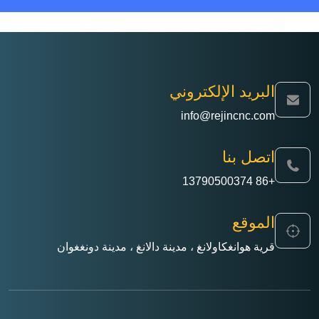
البريد الإلكتروني
info@rejincnc.com
اتصل بنا
+86 13790500374
الموقع
قرية هوانغكاولانغ ، مدينة دالانغ ، مدينة دونغغوان