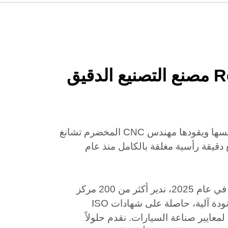
حول Rejin CNC مصنع التصنيع الدقيق
قامت شركة Rejin، التي أسسها ويقودها مهندس CNC المخضرم تشانغ
 دقيقة رأسية مغلقة بالكامل منذ عام
بعد عملية تطوير استراتيجية في عام 2025، ندير أكثر من 200 مركز
CNC عالي الدقة وخطوط أنودة آلية، حاصلة على شهادات ISO
9001:2015 و IATF 16949 لمعايير صناعة السيارات. نقدم حلولاً