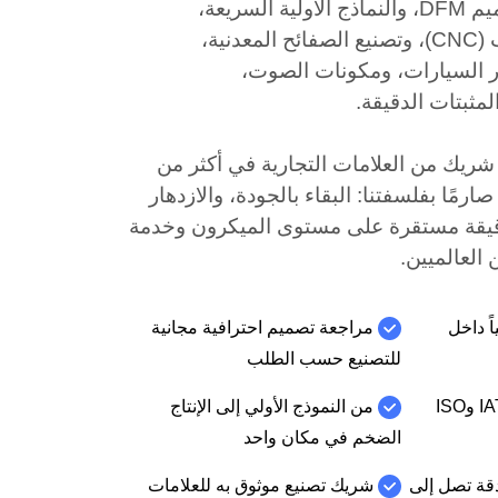
متكاملة مخصصة تشمل تصميم DFM، والنماذج الأولية السريعة،
والتصنيع باستخدام الحاسوب (CNC)، وتصنيع الصفائح المعدنية،
 السيارات، ومكونات الصوت،
لمثبتات الدقيقة.
عد أن خدمنا أكثر من 8000 شريك من العلامات التجارية في أكثر من
مًا صارمًا بفلسفتنا: البقاء بالجودة، والازدهار
 دقيقة مستقرة على مستوى الميكرون وخدمة
العالميين.
ً داخل
مراجعة تصميم احترافية مجانية
للتصنيع حسب الطلب
حاصل على شهادة IATF 16949 وISO
من النموذج الأولي إلى الإنتاج
الضخم في مكان واحد
قة تصل إلى
شريك تصنيع موثوق به للعلامات