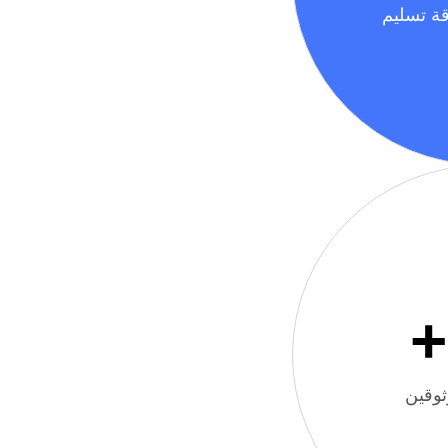
ة تسليم
+
ثوقين