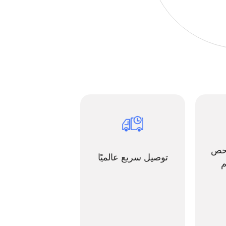
فحص
توصيل سريع عالميًا
م