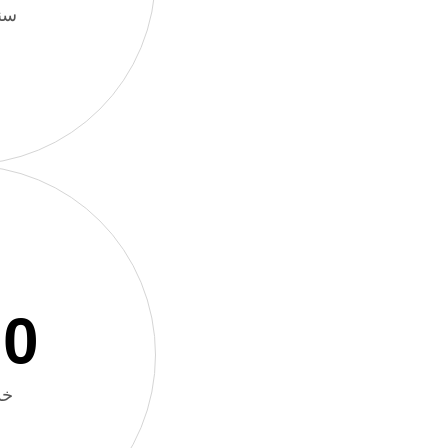
سن
00
خد