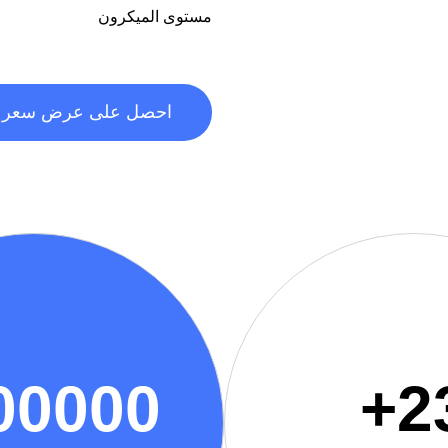
مستوى الميكرون
احصل على عرض سعر م
00000
+
2