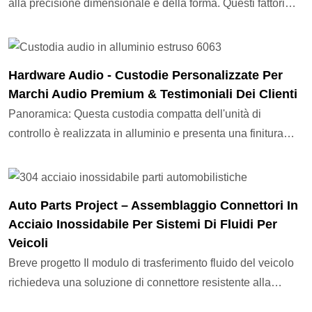
alla precisione dimensionale e della forma. Questi fattori
influenzano direttamente l'assemblaggio e le prestazioni del
prodotto. Migliorare la precisione delle parti CNC è un
passo fondamentale per garantire l'affidabilità del prodotto e
Hardware Audio - Custodie Personalizzate Per
la qualità generale.Fattori chiave che determinano la
Marchi Audio Premium & Testimoniali Dei Clienti
precisione: 1.Processo di lavorazione Accuratezza
Panoramica: Questa custodia compatta dell'unità di
2.Equipment Qualità 3.Material
controllo è realizzata in alluminio e presenta una finitura
spazzolata orizzontale con anodizzazione nera, che integra
perfettamente le linee di prodotti audio di fascia alta
minimalista. Con una produzione mensile superiore a
Auto Parts Project – Assemblaggio Connettori In
20.000 unità, la nostra produzione scalabile garantisce
Acciaio Inossidabile Per Sistemi Di Fluidi Per
tempi di consegna affidabili e supporta ordini di lotti
Veicoli
personalizzati.Risultati: La consistenza della superficie e
Breve progetto Il modulo di trasferimento fluido del veicolo
del colore del primo lotto soddisfavano pienamente gli
richiedeva una soluzione di connettore resistente alla
standard di vendita al dettaglio del marchio. Dopo la
corrosione in grado di gestire cicli di pressione e mantenere
consegna agli utenti finali, non sono stati segnalati reclami