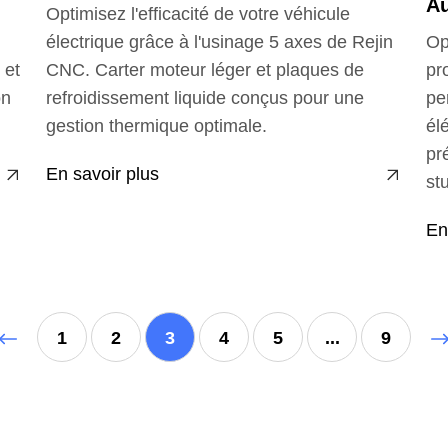
Au
Optimisez l'efficacité de votre véhicule
électrique grâce à l'usinage 5 axes de Rejin
Op
 et
CNC. Carter moteur léger et plaques de
pr
on
refroidissement liquide conçus pour une
pe
gestion thermique optimale.
él
pr
En savoir plus
st
En
1
2
3
4
5
...
9