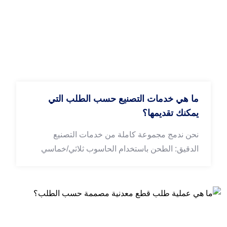
ما هي خدمات التصنيع حسب الطلب التي
يمكنك تقديمها؟
نحن ندمج مجموعة كاملة من خدمات التصنيع
الدقيق: الطحن باستخدام الحاسوب ثلاثي/خماسي
المحاور، والخراطة باستخدام الحاسوب، وتصنيع
الصفائح المعدنية، والتشطيب السطحي الاحترافي،
واستشارات تصميم DFM، والتي تغطي تطوير
النماذج الأولية وإنتاج الدفعات الكبيرة من المعدات
الأصلية.