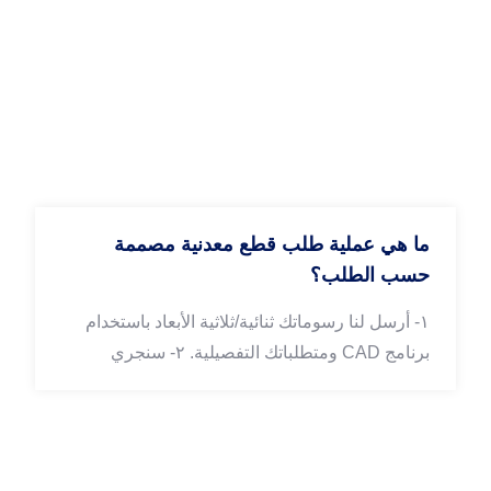
ما هي عملية طلب قطع معدنية مصممة
حسب الطلب؟
١- أرسل لنا رسوماتك ثنائية/ثلاثية الأبعاد باستخدام
برنامج CAD ومتطلباتك التفصيلية. ٢- سنجري
مراجعة التصميم للتصنيع ونرسل لك عرض سعر
رسمي خلال ٢٤ ساعة. ٣- أكد تفاصيل الطلب وقم
بترتيب الدفع. ٤- رتب عملية تصنيع النموذج الأولي
والإنتاج بكميات كبيرة خطوة بخطوة. ٥- أكمل فحص