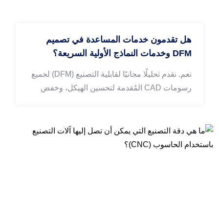
هل تقدمون خدمات المساعدة في تصميم
DFM وخدمات النماذج الأولية السريعة؟
نعم. نقدم تحليلًا مجانيًا لقابلية التصنيع (DFM) لجميع
رسومات CAD المُقدمة لتحسين الهيكل، وخفض
تكاليف الإنتاج، وتجنب عيوب التصنيع. كما ندعم
النماذج الأولية السريعة لأجزاء CNC المخرطة،
والمطحونة، والخماسية المحاور، والصفائح المعدنية
للتحقق من المظهر وأداء التجميع قبل الإنتاج بكميات
كبيرة.