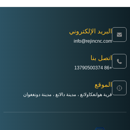
الجودة الكامل وقم بترتيب التسليم.
البريد الإلكتروني
info@rejincnc.com
اتصل بنا
+86 13790500374
الموقع
قرية هوانغكاولانغ ، مدينة دالانغ ، مدينة دونغغوان